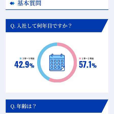
基本質問
入社して何年目ですか？
３年～５年目
１年～２年目
42.9
57.1
年齢は？