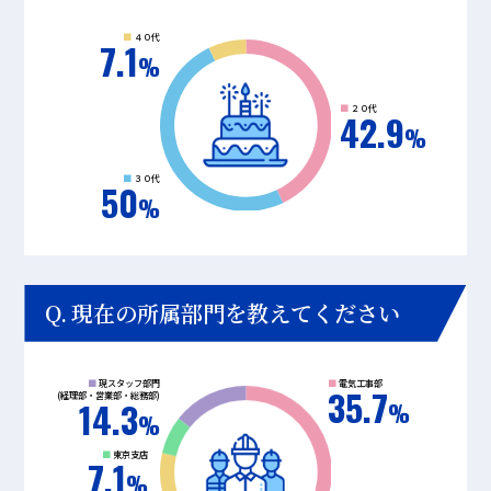
４０代
7.1
２０代
42.9
３０代
50
現在の所属部門を教えてください
現スタッフ部門
電気工事部
35.7
(経理部・営業部・総務部)
14.3
東京支店
7.1