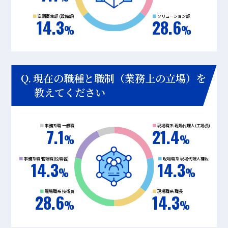
空調衛生部 (設備部)
ソリューション部
14.3
28.6
現在の職種と職制（業務上の立場）を
教えてください
事務系職 一般職
現場職系 現場代理人(工場長)
7.1
21.4
事務系職 管理職(役職者)
現場職系 現場代理人補佐
14.3
14.3
現場職系 技術員
現場職系 職長
28.6
14.3