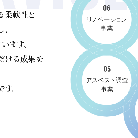
る柔軟性と
し、
ています。
だける成果を
です。