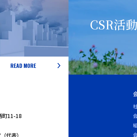
CSR活
READ MORE
11-18
7